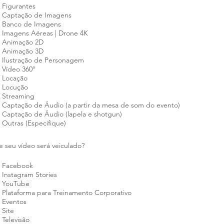
a
Figurantes
t
Captação de Imagens
ó
r
Banco de Imagens
i
Imagens Aéreas | Drone 4K
o
Animação 2D
Animação 3D
Ilustração de Personagem
Vídeo 360°
Locação
Locução
Streaming
Captação de Áudio (a partir da mesa de som do evento)
Captação de Áudio (lapela e shotgun)
Outras (Especifique)
O
 seu vídeo será veiculado?
b
r
Facebook
i
g
Instagram Stories
a
YouTube
t
Plataforma para Treinamento Corporativo
ó
r
Eventos
i
Site
o
Televisão