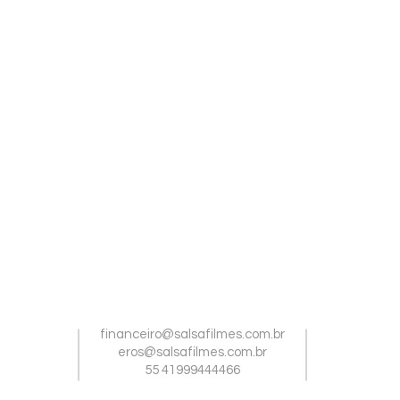
financeiro@salsafilmes.com.br
eros@salsafilmes.com.br
55 41999444466