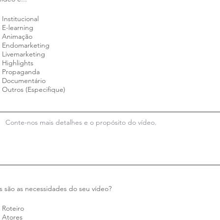
b
r
Institucional
i
g
E-learning
a
Animação
t
Endomarketing
ó
r
Livemarketing
i
Highlights
o
Propaganda
Documentário
Outros (Especifique)
O
s são as necessidades do seu vídeo?
b
r
Roteiro
i
g
Atores